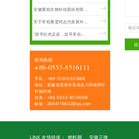
秆博览会荣获金奖
安徽聚焰生物科技股份有限公
司国庆祝福视频
关于常程雅雯同志为发展对象
的公示
“踏寻红色足迹，追寻革命初
心”瞻仰英烈砥砺前行
提
咨询热线
+86-0553-8516111
手机：+86-15305531888
地址：安徽省芜湖市芜湖县六郎镇周圩
村杨祠滩
传真：+86-0553-8516088
邮箱：2694116602@qq.com
LINK 友情链接：
燃料网
安徽正微