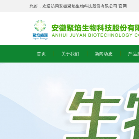
您好，欢迎访问安徽聚焰生物科技股份有限公司 官网
首页
关于我们
新闻动态
产品